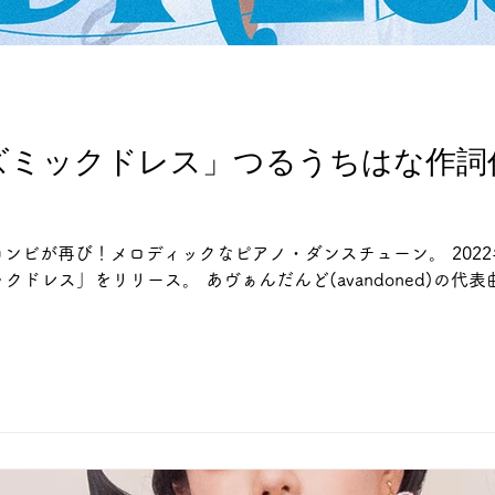
le「コズミックドレス」つるうちはな作詞
コンビが再び！メロディックなピアノ・ダンスチューン。 202
コズミックドレス」をリリース。 あヴぁんだんど(avandoned)