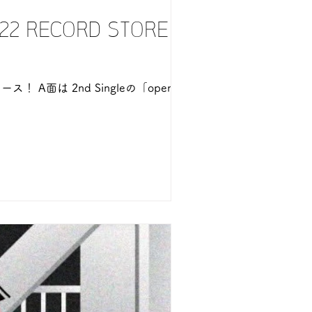
RECORD STORE
！ A面は 2nd Singleの「open