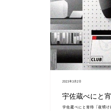
2023年3月2日
宇佐蔵べにと宵
宇佐蔵べにと宵待「夜明け前