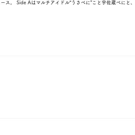
リリース。 Side Aはマルチアイドル“うさべに”こと宇佐蔵べ