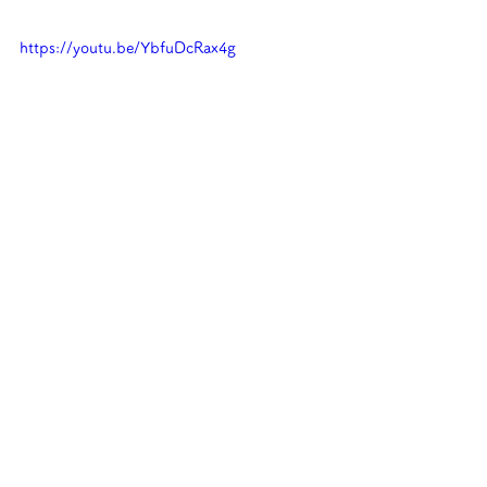
https://youtu.be/YbfuDcRax4g
コメント