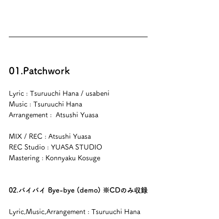
01.Patchwork
Lyric : Tsuruuchi Hana / usabeni
Music : Tsuruuchi Hana
Arrangement :  Atsushi Yuasa
MIX / REC : Atsushi Yuasa
REC Studio : YUASA STUDIO
Mastering : Konnyaku Kosuge
02.バイバイ Bye-bye (demo) ※CDのみ収録
Lyric,Music,Arrangement : Tsuruuchi Hana