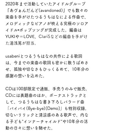
2020年まで活動していたアイドルグループ
『あヴぁんだんど(avandoned)』でも数々の
楽曲を手がけたつるうちはなによる作曲で、
メロディックなピアノが映える究極のソロア
イドル•ポップソングが完成した。編曲は
YUKIや＝LOVE、
ClariSなどの編曲を手がけ
た湯浅篤が担当。
usabeniとつるうちはなの共作による歌詞
は、今までの楽曲の歌詞も密かに散りばめさ
せ、孤独や切なさもひっくるめて、10年分の
感謝の想いを込めた。
CDは100部限定で通販、手売りのみで販売。
CDには表題曲のほか、ボーナストラックと
して、つるうちはな書き下ろしバラード曲
「バイバイ(Bye-bye)[Demo]」も特別収録。
切ないリリックと清涼感のある歌声で、内な
る子ども”インナーチャイルド”や10年分の活
動の日々に想いを馳せた。