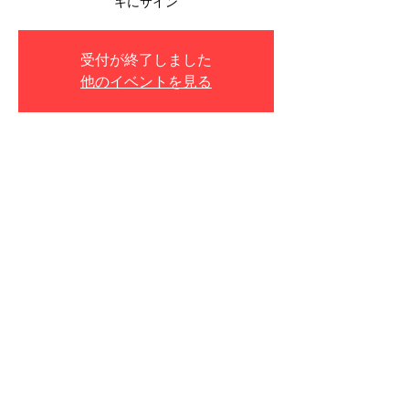
受付が終了しました
他のイベントを見る
日時・場所
2023年5月03日 19:00
HMV record shop 渋谷, 日本、〒150-0042
東京都渋谷区宇田川町３６−２ ノア渋谷
1F/2F
© 2026 usabeni NARUHESON;S