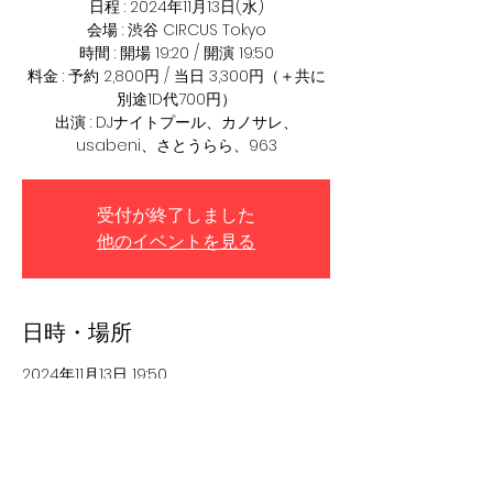
日程 : 2024年11月13日(水)
会場 : 渋谷 CIRCUS Tokyo
時間 : 開場 19:20 / 開演 19:50
料金 : 予約 2,800円 / 当日 3,300円（＋共に
別途1D代700円）
出演 : DJナイトプール、カノサレ、
usabeni、さとうらら、963
受付が終了しました
他のイベントを見る
日時・場所
2024年11月13日 19:50
Shibuya CIRCUS Tokyo, 日本、〒150-0002
東京都渋谷区渋谷３丁目２６−１６ 第５叶ビ
ル 1F/B1F