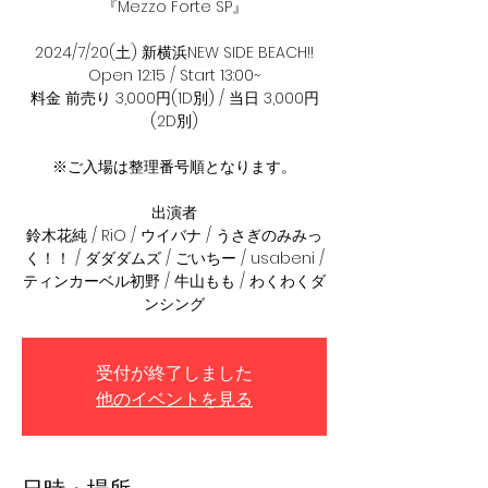
『Mezzo Forte SP』
2024/7/20(土) 新横浜NEW SIDE BEACH!!
Open 12:15 / Start 13:00~
料金 前売り 3,000円(1D別) / 当日 3,000円
(2D別)
※ご入場は整理番号順となります。
出演者
鈴木花純 / RiO / ウイバナ / うさぎのみみっ
く！！ / ダダダムズ / ごいちー / usabeni /
ティンカーベル初野 / 牛山もも / わくわくダ
ンシング
受付が終了しました
他のイベントを見る