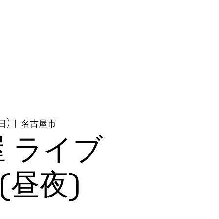
日)
  |  
名古屋市
 ライブ
(昼夜)