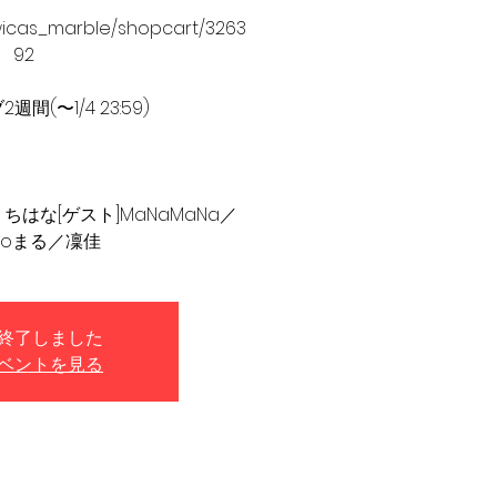
/twicas_marble/shopcart/3263
92
間(〜1/4 23:59)
うちはな[ゲスト]MaNaMaNa／
anoまる／凜佳
終了しました
ベントを見る