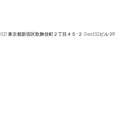
-0021 東京都新宿区歌舞伎町２丁目４５−２ Gest32ビル B1F