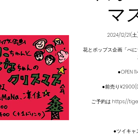
マ
2024/12/21
花とポップス企画「べに
●OPEN 11:
●前売り¥2900(D
ご予約は https://tige
●ツイキャ