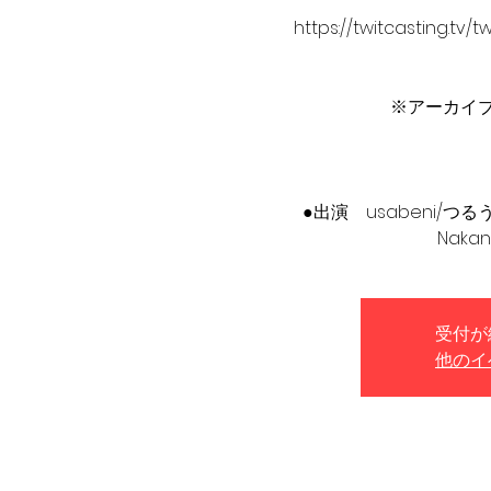
https://twitcasting.tv
※アーカイブ2週
●出演 usabeni/つる
Nak
受付が
他のイ