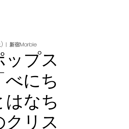
)
  |  
新宿Marble
ポップス
「べにち
とはなち
のクリス