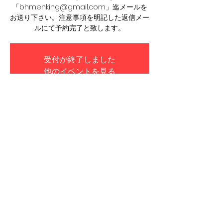
「bhmenking@gmail.com」迄メールを
お送り下さい。注意事項を明記した返信メー
受付が終了しました
他のイベントを見る
日時・場所
2023年6月07日 18:30
高円寺HIGH, 日本、〒166-0003 東京都杉並
区高円寺南４丁目３０−１