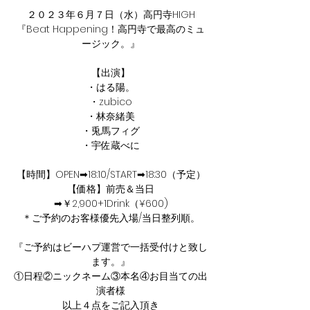
２０２３年６月７日（水）高円寺HIGH
『Beat Happening！高円寺で最高のミュ
ージック。』
【出演】
・はる陽。
・zubico
・林奈緒美
・兎馬フィグ
・宇佐蔵べに
【時間】OPEN➡︎18:10/START➡︎18:30（予定）
【価格】前売＆当日
➡︎￥2,900+1Drink（¥600)
＊ご予約のお客様優先入場/当日整列順。
『ご予約はビーハプ運営で一括受付けと致し
ます。』
①日程②ニックネーム③本名④お目当ての出
演者様
以上４点をご記入頂き